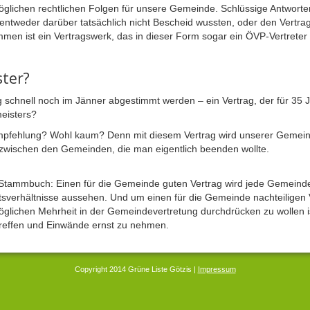
lichen rechtlichen Folgen für unsere Gemeinde. Schlüssige Antworten 
ntweder darüber tatsächlich nicht Bescheid wussten, oder den Vertra
en ist ein Vertragswerk, das in dieser Form sogar ein ÖVP-Vertreter
ster?
ag schnell noch im Jänner abgestimmt werden – ein Vertrag, der für 35 
eisters?
empfehlung? Wohl kaum? Denn mit diesem Vertrag wird unserer Gemein
n zwischen den Gemeinden, die man eigentlich beenden wollte.
Stammbuch: Einen für die Gemeinde guten Vertrag wird jede Gemeinde
tsverhältnisse aussehen. Und um einen für die Gemeinde nachteiligen V
öglichen Mehrheit in der Gemeindevertretung durchdrücken zu wollen i
reffen und Einwände ernst zu nehmen.
Copyright 2014 Grüne Liste Götzis |
Impressum