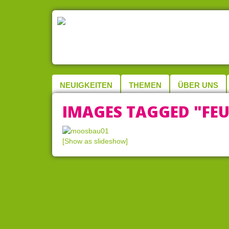
NEUIGKEITEN
THEMEN
ÜBER UNS
IMAGES TAGGED "FE
[Show as slideshow]