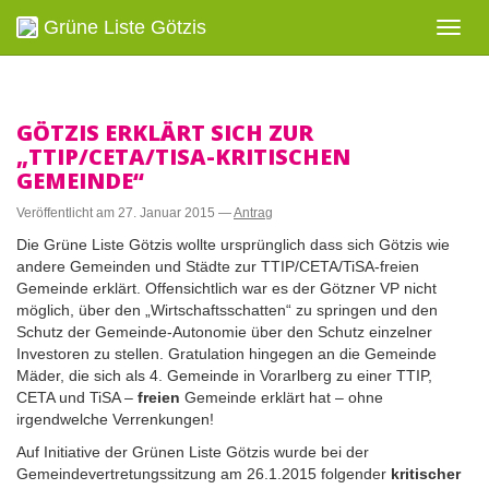
Grüne Liste Götzis
Navig
ein-/
GÖTZIS ERKLÄRT SICH ZUR
„TTIP/CETA/TISA-KRITISCHEN
GEMEINDE“
Veröffentlicht am
27. Januar 2015
—
Antrag
Die Grüne Liste Götzis wollte ursprünglich dass sich Götzis wie
andere Gemeinden und Städte zur TTIP/CETA/TiSA-freien
Gemeinde erklärt. Offensichtlich war es der Götzner VP nicht
möglich, über den „Wirtschaftsschatten“ zu springen und den
Schutz der Gemeinde-Autonomie über den Schutz einzelner
Investoren zu stellen. Gratulation hingegen an die Gemeinde
Mäder, die sich als 4. Gemeinde in Vorarlberg zu einer TTIP,
CETA und TiSA –
freien
Gemeinde erklärt hat – ohne
irgendwelche Verrenkungen!
Auf Initiative der Grünen Liste Götzis wurde bei der
Gemeindevertretungssitzung am 26.1.2015 folgender
kritischer