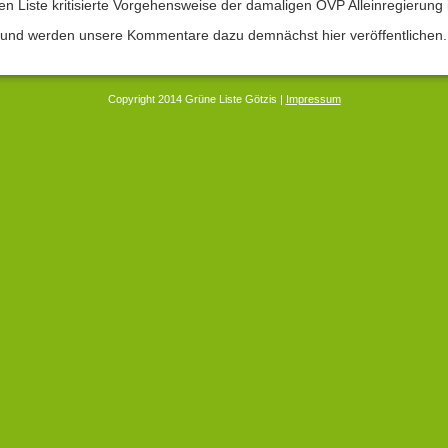
n Liste kritisierte Vorgehensweise der damaligen ÖVP Alleinregierung 
n und werden unsere Kommentare dazu demnächst hier veröffentlichen.
Copyright 2014 Grüne Liste Götzis |
Impressum