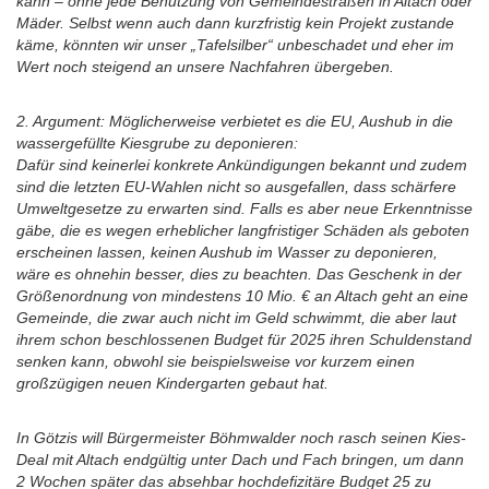
kann – ohne jede Benutzung von Gemeindestraßen in Altach oder
Mäder. Selbst wenn auch dann kurzfristig kein Projekt zustande
käme, könnten wir unser „Tafelsilber“ unbeschadet und eher im
Wert noch steigend an unsere Nachfahren übergeben.
2. Argument: Möglicherweise verbietet es die EU, Aushub in die
wassergefüllte Kiesgrube zu deponieren:
Dafür sind keinerlei konkrete Ankündigungen bekannt und zudem
sind die letzten EU-Wahlen nicht so ausgefallen, dass schärfere
Umweltgesetze zu erwarten sind. Falls es aber neue Erkenntnisse
gäbe, die es wegen erheblicher langfristiger Schäden als geboten
erscheinen lassen, keinen Aushub im Wasser zu deponieren,
wäre es ohnehin besser, dies zu beachten. Das Geschenk in der
Größenordnung von mindestens 10 Mio. € an Altach geht an eine
Gemeinde, die zwar auch nicht im Geld schwimmt, die aber laut
ihrem schon beschlossenen Budget für 2025 ihren Schuldenstand
senken kann, obwohl sie beispielsweise vor kurzem einen
großzügigen neuen Kindergarten gebaut hat.
In Götzis will Bürgermeister Böhmwalder noch rasch seinen Kies-
Deal mit Altach endgültig unter Dach und Fach bringen, um dann
2 Wochen später das absehbar hochdefizitäre Budget 25 zu