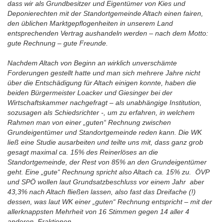
dass wir als Grundbesitzer und Eigentümer von Kies und
Deponierechten mit der Standortgemeinde Altach einen fairen,
den üblichen Marktgepflogenheiten in unserem Land
entsprechenden Vertrag aushandeln werden – nach dem Motto:
gute Rechnung – gute Freunde.
Nachdem Altach von Beginn an wirklich unverschämte
Forderungen gestellt hatte und man sich mehrere Jahre nicht
über die Entschädigung für Altach einigen konnte, haben die
beiden Bürgermeister Loacker und Giesinger bei der
Wirtschaftskammer nachgefragt – als unabhängige Institution,
sozusagen als Schiedsrichter -, um zu erfahren, in welchem
Rahmen man von einer „guten“ Rechnung zwischen
Grundeigentümer und Standortgemeinde reden kann. Die WK
ließ eine Studie ausarbeiten und teilte uns mit, dass ganz grob
gesagt maximal ca. 15% des Reinerlöses an die
Standortgemeinde, der Rest von 85% an den Grundeigentümer
geht. Eine „gute“ Rechnung spricht also Altach ca. 15% zu. ÖVP
und SPÖ wollen laut Grundsatzbeschluss vor einem Jahr aber
43,3% nach Altach fließen lassen, also fast das Dreifache (!)
dessen, was laut WK einer „guten“ Rechnung entspricht – mit der
allerknappsten Mehrheit von 16 Stimmen gegen 14 aller 4
anderen Fraktionen.