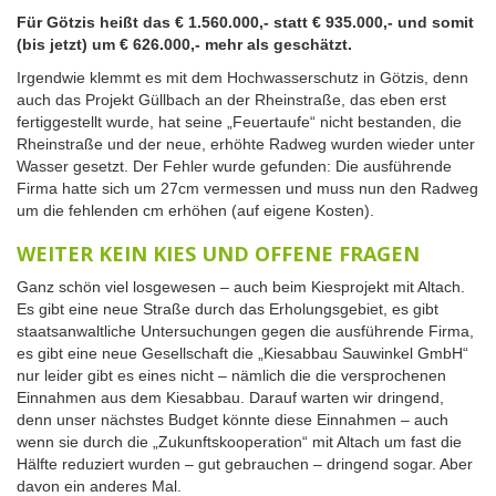
Für Götzis heißt das € 1.560.000,- statt € 935.000,- und somit
(bis jetzt) um € 626.000,- mehr als geschätzt.
Irgendwie klemmt es mit dem Hochwasserschutz in Götzis, denn
auch das Projekt Güllbach an der Rheinstraße, das eben erst
fertiggestellt wurde, hat seine „Feuertaufe“ nicht bestanden, die
Rheinstraße und der neue, erhöhte Radweg wurden wieder unter
Wasser gesetzt. Der Fehler wurde gefunden: Die ausführende
Firma hatte sich um 27cm vermessen und muss nun den Radweg
um die fehlenden cm erhöhen (auf eigene Kosten).
WEITER KEIN KIES UND OFFENE FRAGEN
Ganz schön viel losgewesen – auch beim Kiesprojekt mit Altach.
Es gibt eine neue Straße durch das Erholungsgebiet, es gibt
staatsanwaltliche Untersuchungen gegen die ausführende Firma,
es gibt eine neue Gesellschaft die „Kiesabbau Sauwinkel GmbH“
nur leider gibt es eines nicht – nämlich die die versprochenen
Einnahmen aus dem Kiesabbau. Darauf warten wir dringend,
denn unser nächstes Budget könnte diese Einnahmen – auch
wenn sie durch die „Zukunftskooperation“ mit Altach um fast die
Hälfte reduziert wurden – gut gebrauchen – dringend sogar. Aber
davon ein anderes Mal.