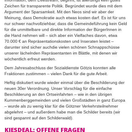
Information, dem Livestream, beginnt, ist allerdings kein gutes
Zeichen für transparente Politik. Begründet wurde dies mit dem
Argument der Sparsamkeit. Mit den Neos sind wir aber der
Meinung, dass Demokratie auch etwas kosten darf. Es ist für uns
nur schwer nachvollziehbar, dass die Gemeindeführung kein Geld
für die unmittelbare und direkte Information der BürgerInnen in
die Hand nehmen will – sich aber ein Vielfaches davon, etwa
70.000 € an Repräsentationskosten und Inseraten leistet –
darunter sind sicher auchdie vielen schönen Schnappschüsse
unserer lächelnden Repräsentanten im Blättle, mit denen wir
wöchentlich erfreut werden.
Dem Jahresabschluss der Sozialdienste Götzis konnten alle
Fraktionen zustimmen – vielen Dank für die gute Arbeit.
Heftig diskutiert wurde wieder einmal über die Beschilderung der
neuen 30er Verordnung. Unser Vorschlag für die einfache
Beschilderung an den Ortseinfahrten – wie in den übrigen
Kummenberggemeinden und vielen Großstädten in ganz Europa
– wurde als zu wenig klar für die Götzner Verkehrsteilnehmer
abgelehnt – und außerdem habe man die Schilder bereits (wir
sind gespannt auf den Schilderwald).
KIESDEAL: OFFENE FRAGEN