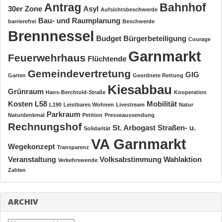
Antrag
Bahnhof
30er Zone
Asyl
Aufsichtsbeschwerde
Bau- und Raumplanung
barrierefrei
Beschwerde
Brennnessel
Budget
Bürgerbeteiligung
Courage
Garnmarkt
Feuerwehrhaus
Flüchtende
Gemeindevertretung
GIG
Garten
Geordnete Rettung
Kiesabbau
Grünraum
Hans-Berchtold-Straße
Kooperation
Kosten
L58
Mobilität
L190
Leistbares Wohnen
Livestream
Natur
Parkraum
Naturdenkmal
Petition
Presseaussendung
Rechnungshof
St. Arbogast
Straßen- u.
Solidarität
VA Garnmarkt
Wegekonzept
Transparenz
Veranstaltung
Volksabstimmung
Wahlaktion
Verkehrswende
Zahlen
ARCHIV