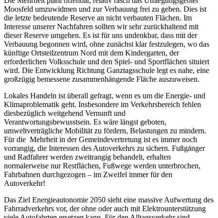
Die Mehrheit plant offenbar, relativ rasch das Umlegungsgebiet
Moosfeld umzuwidmen und zur Verbauung frei zu geben. Dies ist
die letzte bedeutende Reserve an nicht verbauten Flächen. Im
Interesse unserer Nachfahren sollten wir sehr zurückhaltend mit
dieser Reserve umgehen. Es ist für uns undenkbar, dass mit der
Verbauung begonnen wird, ohne zunächst klar festzulegen, wo das
künftige Ortsteilzentrum Nord mit dem Kindergarten, der
erforderlichen Volksschule und den Spiel- und Sportflächen situiert
wird. Die Entwicklung Richtung Ganztagsschule legt es nahe, eine
großzügig bemessene zusammenhängende Fläche auszuweisen.
Lokales Handeln ist überall gefragt, wenn es um die Energie- und
Klimaproblematik geht. Insbesondere im Verkehrsbereich fehlen
diesbezüglich weitgehend Vernunft und
Verantwortungsbewusstsein. Es wäre längst geboten,
umweltverträgliche Mobilität zu fördern, Belastungen zu mindern.
Für die Mehrheit in der Gemeindevertretung ist es immer noch
vorrangig, die Interessen des Autoverkehrs zu sichern. Fußgänger
und Radfahrer werden zweitrangig behandelt, erhalten
normalerweise nur Restflächen, Fußwege werden unterbrochen,
Fahrbahnen durchgezogen – im Zweifel immer für den
Autoverkehr!
Das Ziel Energieautonomie 2050 sieht eine massive Aufwertung des
Fahrradverkehrs vor, der ohne oder auch mit Elektrounterstützung
viele Autofahrten ersetzen kann. Für den Alltagsverkehr sind