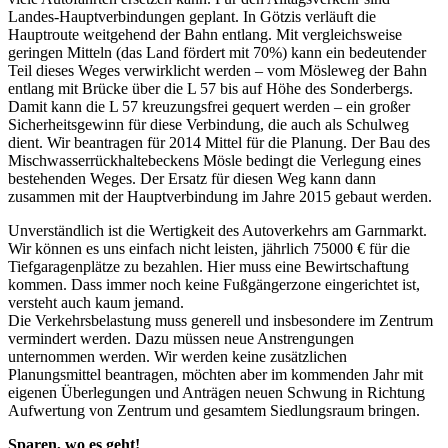
Landes-Hauptverbindungen geplant. In Götzis verläuft die
Hauptroute weitgehend der Bahn entlang. Mit vergleichsweise
geringen Mitteln (das Land fördert mit 70%) kann ein bedeutender
Teil dieses Weges verwirklicht werden – vom Mösleweg der Bahn
entlang mit Brücke über die L 57 bis auf Höhe des Sonderbergs.
Damit kann die L 57 kreuzungsfrei gequert werden – ein großer
Sicherheitsgewinn für diese Verbindung, die auch als Schulweg
dient. Wir beantragen für 2014 Mittel für die Planung. Der Bau des
Mischwasserrückhaltebeckens Mösle bedingt die Verlegung eines
bestehenden Weges. Der Ersatz für diesen Weg kann dann
zusammen mit der Hauptverbindung im Jahre 2015 gebaut werden.
Unverständlich ist die Wertigkeit des Autoverkehrs am Garnmarkt.
Wir können es uns einfach nicht leisten, jährlich 75000 € für die
Tiefgaragenplätze zu bezahlen. Hier muss eine Bewirtschaftung
kommen. Dass immer noch keine Fußgängerzone eingerichtet ist,
versteht auch kaum jemand.
Die Verkehrsbelastung muss generell und insbesondere im Zentrum
vermindert werden. Dazu müssen neue Anstrengungen
unternommen werden. Wir werden keine zusätzlichen
Planungsmittel beantragen, möchten aber im kommenden Jahr mit
eigenen Überlegungen und Anträgen neuen Schwung in Richtung
Aufwertung von Zentrum und gesamtem Siedlungsraum bringen.
Sparen, wo es geht!