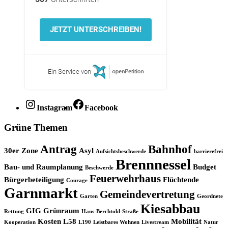
JETZT UNTERSCHREIBEN!
Ein Service von
Instagram
Facebook
Grüne Themen
Antrag
Bahnhof
30er Zone
Asyl
Aufsichtsbeschwerde
barrierefrei
Brennnessel
Bau- und Raumplanung
Budget
Beschwerde
Feuerwehrhaus
Bürgerbeteiligung
Flüchtende
Courage
Garnmarkt
Gemeindevertretung
Garten
Geordnete
Kiesabbau
GIG
Grünraum
Rettung
Hans-Berchtold-Straße
Kosten
L58
Mobilität
Kooperation
L190
Leistbares Wohnen
Livestream
Natur