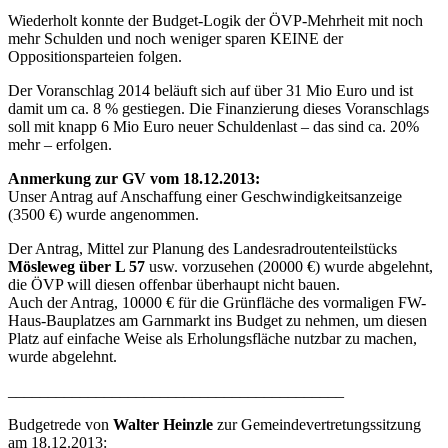
Wiederholt konnte der Budget-Logik der ÖVP-Mehrheit mit noch
mehr Schulden und noch weniger sparen KEINE der
Oppositionsparteien folgen.
Der Voranschlag 2014 beläuft sich auf über 31 Mio Euro und ist
damit um ca. 8 % gestiegen. Die Finanzierung dieses Voranschlags
soll mit knapp 6 Mio Euro neuer Schuldenlast – das sind ca. 20%
mehr – erfolgen.
Anmerkung zur GV vom 18.12.2013:
Unser Antrag auf Anschaffung einer Geschwindigkeitsanzeige
(3500 €) wurde angenommen.
Der Antrag, Mittel zur Planung des Landesradroutenteilstücks
Mösleweg über L 57
usw. vorzusehen (20000 €) wurde abgelehnt,
die ÖVP will diesen offenbar überhaupt nicht bauen.
Auch der Antrag, 10000 € für die Grünfläche des vormaligen FW-
Haus-Bauplatzes am Garnmarkt ins Budget zu nehmen, um diesen
Platz auf einfache Weise als Erholungsfläche nutzbar zu machen,
wurde abgelehnt.
__________________________________________
Budgetrede von
Walter Heinzle
zur Gemeindevertretungssitzung
am 18.12.2013: