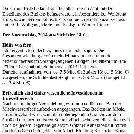
Die Grüne Liste bedankt sich bei allen, die im Amt mit der
Erstellung des Budgets befasst waren, insbesondere bei Wolfgang
Hotz, sowie bei den politisch Zuständigen, dem Finanzausschuss
unter GR Wolfgang Marte, und bei Bgm. Werner Huber.
Der Voranschlag 2014 aus Sicht der GLG
Hüür wia fern,
oder eigentlich schlechter, muss man leider sagen. Die
Gesamtentwicklung der Gemeindefinanzen verläuft noch
bedenklicher als im vorangegangenen Budget. Bei einem um 8 %
höheren Gesamtbudgetrahmen als 2013 sind heuer
Darlehensaufnahmen von ca. 7,5 Mio. € (Budget 13: ca. 5 Mio. €)
vorgesehen, die Schuldenlast steigt um ca. 5,9 Mio. € (Budget 13:
ca. 3,4 Mio. €)
Erfreulich sind einige wesentliche Investitionen im
Umweltbereich
Nach mehrjähriger Verschiebung wird nun endlich der Bau der
Mischwasserüberlaufbecken angegangen. Das Becken im Mösle,
das nun gebaut wird, wird den unterliegenden Graben vor dem
Großteil der unzumutbaren Schmutzfracht schützen, die sich derzeit
noch bei jedem Regenereignis vom Götzner Kanalüberlauf mitten
durch das Gemeindegebiet von Altach Richtung Koblacher Kanal