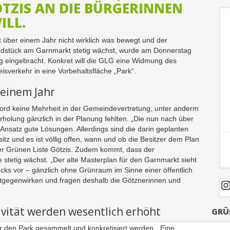
GÖTZIS AN DIE BÜRGERINNEN
ILL.
t über einem Jahr nicht wirklich was bewegt und der
dstück am Garnmarkt stetig wächst, wurde am Donnerstag
g eingebracht. Konkret will die GLG eine Widmung des
verkehr in eine Vorbehaltsfläche „Park“.
 einem Jahr
rd keine Mehrheit in der Gemeindevertretung, unter anderm
rholung gänzlich in der Planung fehlten. „Die nun nach über
Ansatz gute Lösungen. Allerdings sind die darin geplanten
sitz und es ist völlig offen, wann und ob die Besitzer dem Plan
 Grünen Liste Götzis. Zudem kommt, dass der
tetig wächst. „Der alte Masterplan für den Garnmarkt sieht
ks vor – gänzlich ohne Grünraum im Sinne einer öffentlich
ntgegenwirken und fragen deshalb die Götznerinnen und
I
ivität werden wesentlich erhöht
GRÜ
ür den Park gesammelt und konkretisiert werden. „Eine