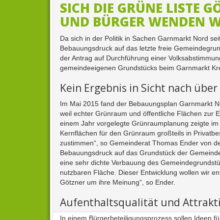
SICH DIE GRÜNE LISTE 
UND BÜRGER WENDEN W
Da sich in der Politik in Sachen Garnmarkt Nord sei
Bebauungsdruck auf das letzte freie Gemeindegrun
der Antrag auf Durchführung einer Volksabstimmun
gemeindeeigenen Grundstücks beim Garnmarkt Kreis
Kein Ergebnis in Sicht nach über
Im Mai 2015 fand der Bebauungsplan Garnmarkt No
weil echter Grünraum und öffentliche Flächen zur E
einem Jahr vorgelegte Grünraumplanung zeigte im 
Kernflächen für den Grünraum großteils in Privatbe
zustimmen“, so Gemeinderat Thomas Ender von der
Bebauungsdruck auf das Grundstück der Gemeinde s
eine sehr dichte Verbauung des Gemeindegrundstüc
nutzbaren Fläche. Dieser Entwicklung wollen wir e
Götzner um ihre Meinung“, so Ender.
Aufenthaltsqualität und Attrakt
In einem Bürgerbeteiligungsprozess sollen Ideen f