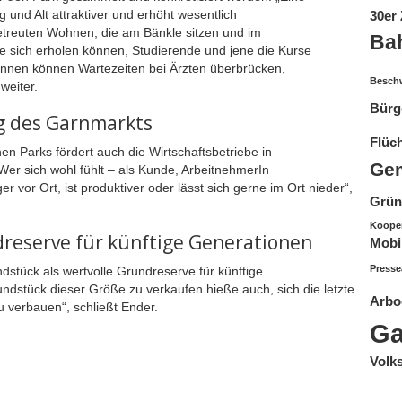
g und Alt attraktiver und erhöht wesentlich
30er
 betreuten Wohnen, die am Bänkle sitzen und im
Ba
e sich erholen können, Studierende und jene die Kurse
Innen können Wartezeiten bei Ärzten überbrücken,
Besch
weiter.
Bürg
ng des Garnmarkts
Flüc
en Parks fördert auch die Wirtschaftsbetriebe in
Gem
er sich wohl fühlt – als Kunde, ArbeitnehmerIn
 vor Ort, ist produktiver oder lässt sich gerne im Ort nieder“,
Grü
Koope
eserve für künftige Generationen
Mobil
Press
stück als wertvolle Grundreserve für künftige
stück dieser Größe zu verkaufen hieße auch, sich die letzte
Arbo
u verbauen“, schließt Ender.
Ga
Volk