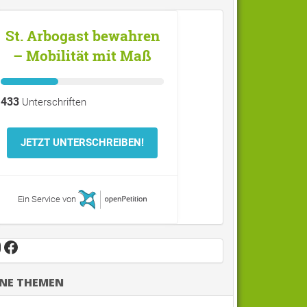
St. Arbogast bewahren
– Mobilität mit Maß
433
Unterschriften
JETZT UNTERSCHREIBEN!
Ein Service von
nstagram
Facebook
NE THEMEN