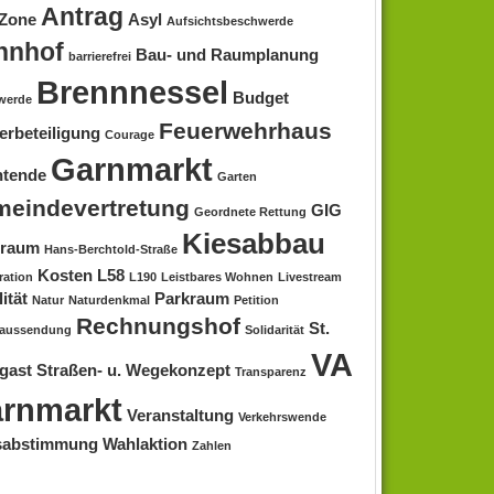
Antrag
 Zone
Asyl
Aufsichtsbeschwerde
hnhof
Bau- und Raumplanung
barrierefrei
Brennnessel
Budget
werde
Feuerwehrhaus
erbeteiligung
Courage
Garnmarkt
htende
Garten
eindevertretung
GIG
Geordnete Rettung
Kiesabbau
nraum
Hans-Berchtold-Straße
Kosten
L58
ration
L190
Leistbares Wohnen
Livestream
ität
Parkraum
Natur
Naturdenkmal
Petition
Rechnungshof
St.
eaussendung
Solidarität
VA
gast
Straßen- u. Wegekonzept
Transparenz
rnmarkt
Veranstaltung
Verkehrswende
sabstimmung
Wahlaktion
Zahlen